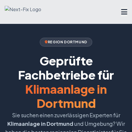
Dienstleister finden
REGION DORTMUND
Handwerker Verzeichnis
Geprüfte
Ratgeber
Fachbetriebe für
Tools & Rechner
Klimaanlage in
Dortmund
Über uns
Sie suchen einen zuverlässigen Experten für
FAQ
Klimaanlage in Dortmund
und Umgebung? Wir