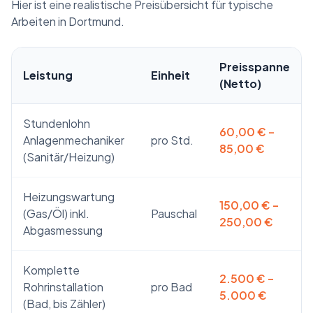
Hier ist eine realistische Preisübersicht für typische
Arbeiten in Dortmund.
Preisspanne
Leistung
Einheit
(Netto)
Stundenlohn
60,00 € –
Anlagenmechaniker
pro Std.
85,00 €
(Sanitär/Heizung)
Heizungswartung
150,00 € –
(Gas/Öl) inkl.
Pauschal
250,00 €
Abgasmessung
Komplette
2.500 € –
Rohrinstallation
pro Bad
5.000 €
(Bad, bis Zähler)