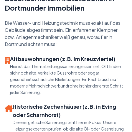
Dortmunder Immobilien
Die Wasser- und Heizungstechnik muss exakt auf das
Gebäude abgestimmt sein. Ein erfahrener Klempner
bzw. Anlagenmechaniker weiß genau, worauf er in
Dortmund achten muss:
Altbauwohnungen (z.B. im Kreuzviertel)
Hier ist das Thema Leitungssanierung essenziell. Oft finden
sich noch alte, verkalkte Gussrohre oder sogar
gesundheitsschädliche Bleileitungen. Ein Fachtausch auf
moderne Mehrschichtverbundrohre ist hier der erste Schritt
jeder Sanierung.
Historische Zechenhäuser (z.B. in Eving
oder Scharnhorst)
Die energetische Sanierung steht hier im Fokus. Unsere
Heizungsexperten prüfen, ob die alte Öl- oder Gasheizung