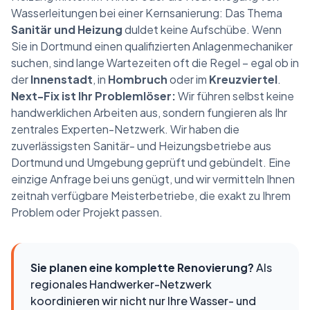
Wasserleitungen bei einer Kernsanierung: Das Thema
Sanitär und Heizung
duldet keine Aufschübe. Wenn
Sie in Dortmund einen qualifizierten Anlagenmechaniker
suchen, sind lange Wartezeiten oft die Regel – egal ob in
der
Innenstadt
, in
Hombruch
oder im
Kreuzviertel
.
Next-Fix ist Ihr Problemlöser:
Wir führen selbst keine
handwerklichen Arbeiten aus, sondern fungieren als Ihr
zentrales Experten-Netzwerk. Wir haben die
zuverlässigsten Sanitär- und Heizungsbetriebe aus
Dortmund und Umgebung geprüft und gebündelt. Eine
einzige Anfrage bei uns genügt, und wir vermitteln Ihnen
zeitnah verfügbare Meisterbetriebe, die exakt zu Ihrem
Problem oder Projekt passen.
Sie planen eine komplette Renovierung?
Als
regionales Handwerker-Netzwerk
koordinieren wir nicht nur Ihre Wasser- und