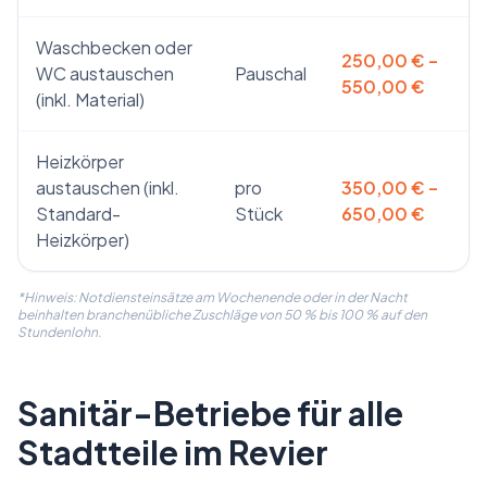
Waschbecken oder
250,00 € –
WC austauschen
Pauschal
550,00 €
(inkl. Material)
Heizkörper
austauschen (inkl.
pro
350,00 € –
Standard-
Stück
650,00 €
Heizkörper)
*Hinweis: Notdiensteinsätze am Wochenende oder in der Nacht
beinhalten branchenübliche Zuschläge von 50 % bis 100 % auf den
Stundenlohn.
Sanitär-Betriebe für alle
Stadtteile im Revier