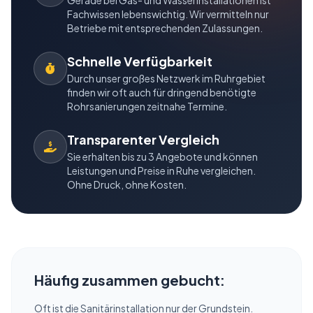
Gerade bei Gas- und Wasserinstallationen ist
Fachwissen lebenswichtig. Wir vermitteln nur
Betriebe mit entsprechenden Zulassungen.
Schnelle Verfügbarkeit
Durch unser großes Netzwerk im Ruhrgebiet
finden wir oft auch für dringend benötigte
Rohrsanierungen zeitnahe Termine.
Transparenter Vergleich
Sie erhalten bis zu 3 Angebote und können
Leistungen und Preise in Ruhe vergleichen.
Ohne Druck, ohne Kosten.
Häufig zusammen gebucht:
Oft ist die Sanitärinstallation nur der Grundstein.