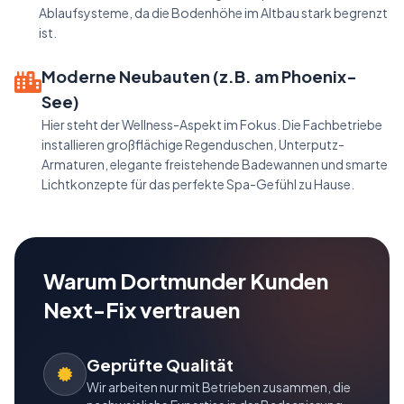
Ablaufsysteme, da die Bodenhöhe im Altbau stark begrenzt
ist.
Moderne Neubauten (z.B. am Phoenix-
See)
Hier steht der Wellness-Aspekt im Fokus. Die Fachbetriebe
installieren großflächige Regenduschen, Unterputz-
Armaturen, elegante freistehende Badewannen und smarte
Lichtkonzepte für das perfekte Spa-Gefühl zu Hause.
Warum Dortmunder Kunden
Next-Fix vertrauen
Geprüfte Qualität
Wir arbeiten nur mit Betrieben zusammen, die