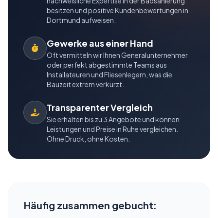
nachweisliche Expertise in der Badsanierung
besitzen und positive Kundenbewertungen in
Dortmund aufweisen.
Gewerke aus einer Hand
Oft vermitteln wir Ihnen Generalunternehmer
oder perfekt abgestimmte Teams aus
Installateuren und Fliesenlegern, was die
Bauzeit extrem verkürzt.
Transparenter Vergleich
Sie erhalten bis zu 3 Angebote und können
Leistungen und Preise in Ruhe vergleichen.
Ohne Druck, ohne Kosten.
Häufig zusammen gebucht: