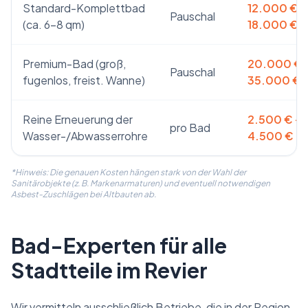
Standard-Komplettbad
12.000 € –
Pauschal
(ca. 6-8 qm)
18.000 €
Premium-Bad (groß,
20.000 € 
Pauschal
fugenlos, freist. Wanne)
35.000 €+
Reine Erneuerung der
2.500 € –
pro Bad
Wasser-/Abwasserrohre
4.500 €
*Hinweis: Die genauen Kosten hängen stark von der Wahl der
Sanitärobjekte (z. B. Markenarmaturen) und eventuell notwendigen
Asbest-Zuschlägen bei Altbauten ab.
Bad-Experten für alle
Stadtteile im Revier
Wir vermitteln ausschließlich Betriebe, die in der Region