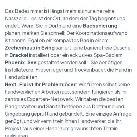
Das Badezimmer ist längst mehr als nur eine reine
Nasszelle – es ist der Ort, an dem der Tag beginnt und
endet. Wenn Sie in Dortmund eine
Badsanierung
planen, merken Sie schnell: Der Koordinationsaufwand
ist enorm. Egal ob ein kompaktes Bad in einem
Zechenhaus in Eving
saniert, eine barrierefreie Dusche
in
Brackel
installiert oder ein exklusives Spa-Bad am
Phoenix-See
gestaltet werden soll – Sie benötigen
Installateure, Fliesenleger und Trockenbauer, die Hand in
Hand arbeiten.
Next-Fix ist Ihr Problemlöser:
Wir führen selbst keine
handwerklichen Arbeiten aus, sondern fungieren als Ihr
zentrales Experten-Netzwerk. Wir haben die besten
Badgestalter und Sanitärbetriebe aus Dortmund und
Umgebung geprüft und gebündelt. Eine einzige Anfrage
genügt, und wir vermitteln Ihnen Handwerker, die Ihr
Projekt "aus einer Hand" zum gewünschten Termin
realisieren.