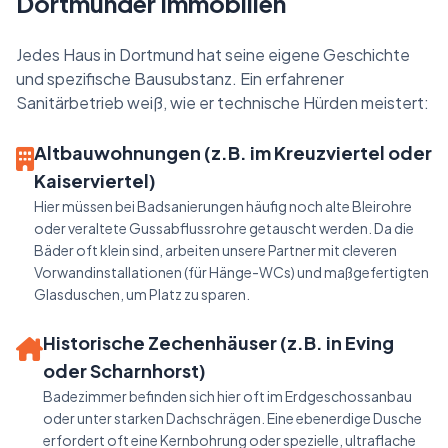
Dortmunder Immobilien
Jedes Haus in Dortmund hat seine eigene Geschichte
und spezifische Bausubstanz. Ein erfahrener
Sanitärbetrieb weiß, wie er technische Hürden meistert:
Altbauwohnungen (z.B. im Kreuzviertel oder
Kaiserviertel)
Hier müssen bei Badsanierungen häufig noch alte Bleirohre
oder veraltete Gussabflussrohre getauscht werden. Da die
Bäder oft klein sind, arbeiten unsere Partner mit cleveren
Vorwandinstallationen (für Hänge-WCs) und maßgefertigten
Glasduschen, um Platz zu sparen.
Historische Zechenhäuser (z.B. in Eving
oder Scharnhorst)
Badezimmer befinden sich hier oft im Erdgeschossanbau
oder unter starken Dachschrägen. Eine ebenerdige Dusche
erfordert oft eine Kernbohrung oder spezielle, ultraflache