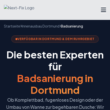
Startseite
Innenausbau Dortmund
Badsanierung
Dienstleister finden
VERFÜGBAR IN DORTMUND & DEM RUHRGEBIET
Handwerker Verzeichnis
Die besten Experten
Ratgeber
für
Tools & Rechner
Badsanierung in
Über uns
Dortmund
FAQ
Ob Komplettbad, fugenloses Design oder der
Umbau von Wanne zur begehbaren Dusche: Wir