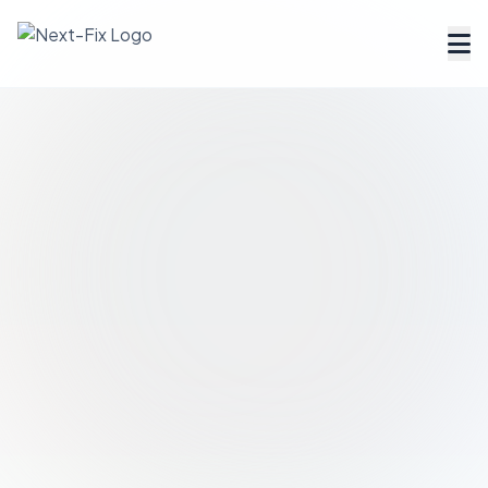
Dienstleister finden
Handwerker Verzeichnis
Ratgeber
Tools & Rechner
Über uns
FAQ