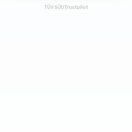
TÜV SÜD
Trustpilot