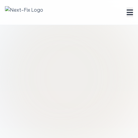
Dienstleister finden
Handwerker Verzeichnis
Ratgeber
Tools & Rechner
Über uns
FAQ