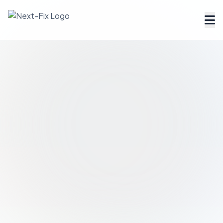
Dienstleister finden
Handwerker Verzeichnis
Ratgeber
Tools & Rechner
Über uns
FAQ