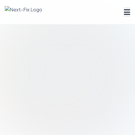
Dienstleister finden
Handwerker Verzeichnis
Ratgeber
Tools & Rechner
Über uns
FAQ