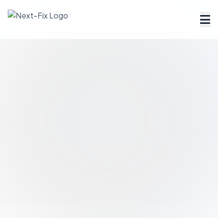
Dienstleister finden
Handwerker Verzeichnis
Ratgeber
Tools & Rechner
Über uns
FAQ