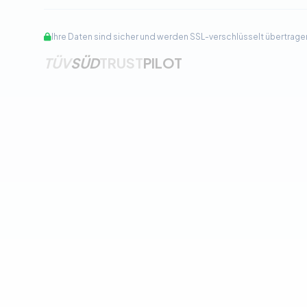
Ihre Daten sind sicher und werden SSL-verschlüsselt übertrage
TÜV
SÜD
TRUST
PILOT