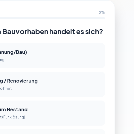
0%
n Bauvorhaben handelt es sich?
lanung/Bau)
ung
g / Renovierung
öffnet
 im Bestand
 (Funklösung)