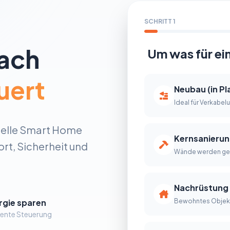
SCHRITT 1
fach
Um was für ei
uert
Neubau (in P
Ideal für Verkabel
nelle Smart Home
Kernsanierun
rt, Sicherheit und
Wände werden ge
Nachrüstung
Bewohntes Objekt
rgie sparen
ziente Steuerung