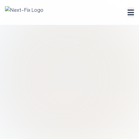
Dienstleister finden
Handwerker Verzeichnis
Ratgeber
Tools & Rechner
Über uns
FAQ