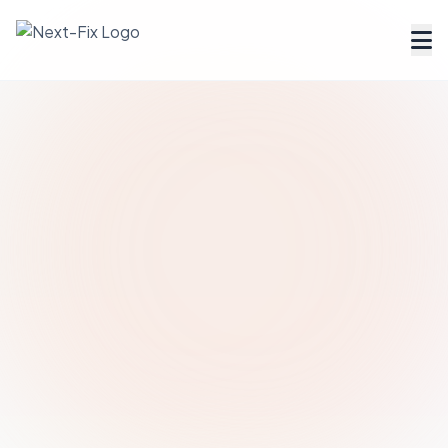
Dienstleister finden
Handwerker Verzeichnis
Ratgeber
Tools & Rechner
Über uns
FAQ