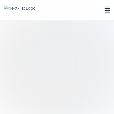
Dienstleister finden
Handwerker Verzeichnis
Ratgeber
Tools & Rechner
Über uns
FAQ