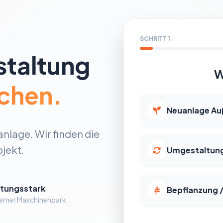
SCHRITT 1
staltung
W
chen.
Neuanlage Au
nlage. Wir finden die
jekt.
Umgestaltung
stungsstark
Bepflanzung 
rner Maschinenpark