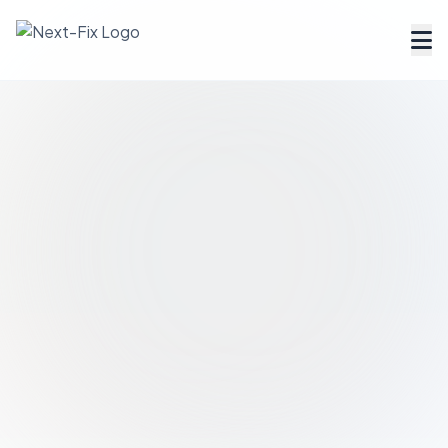
Dienstleister finden
Handwerker Verzeichnis
Ratgeber
Tools & Rechner
Über uns
FAQ