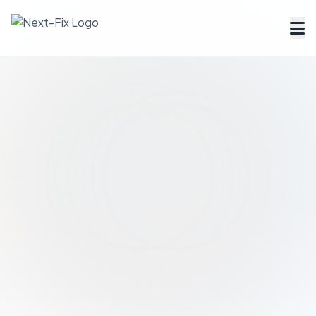
Dienstleister finden
Handwerker Verzeichnis
Ratgeber
Tools & Rechner
Über uns
FAQ